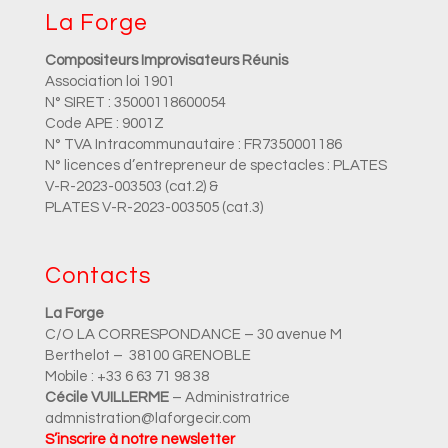
La Forge
Compositeurs Improvisateurs Réunis
Association loi 1901
N° SIRET : 35000118600054
Code APE : 9001Z
N° TVA Intracommunautaire : FR7350001186
N° licences d’entrepreneur de spectacles : PLATES
V-R-2023-003503 (cat.2) &
PLATES V-R-2023-003505 (cat.3)
Contacts
La Forge
C/O LA CORRESPONDANCE – 30 avenue M
Berthelot – 38100 GRENOBLE
Mobile : +33 6 63 71 98 38
Cécile VUILLERME
– Administratrice
admnistration@laforgecir.com
S’inscrire à notre newsletter