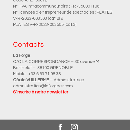
Code APE : 9001Z
N° TVA Intracommunautaire : FR7350001186
N° licences d’entrepreneur de spectacles : PLATES
V-R-2023-003503 (cat.2) &
PLATES V-R-2023-003505 (cat.3)
Contacts
La Forge
C/O LA CORRESPONDANCE – 30 avenue M
Berthelot – 38100 GRENOBLE
Mobile : +33 6 63 71 98 38
Cécile VUILLERME
– Administratrice
admnistration@laforgecir.com
S’inscrire à notre newsletter